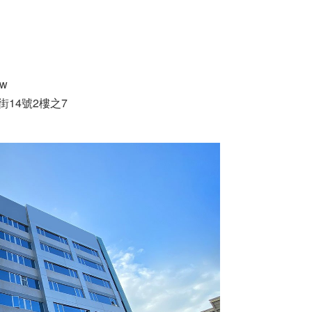
tw
街14號2樓之7